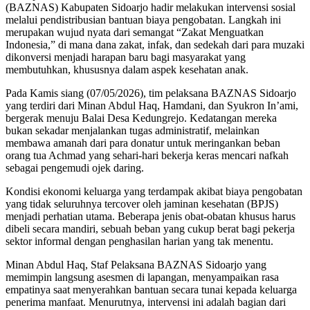
(BAZNAS) Kabupaten Sidoarjo hadir melakukan intervensi sosial
melalui pendistribusian bantuan biaya pengobatan. Langkah ini
merupakan wujud nyata dari semangat “Zakat Menguatkan
Indonesia,” di mana dana zakat, infak, dan sedekah dari para muzaki
dikonversi menjadi harapan baru bagi masyarakat yang
membutuhkan, khususnya dalam aspek kesehatan anak.
Pada Kamis siang (07/05/2026), tim pelaksana BAZNAS Sidoarjo
yang terdiri dari Minan Abdul Haq, Hamdani, dan Syukron In’ami,
bergerak menuju Balai Desa Kedungrejo. Kedatangan mereka
bukan sekadar menjalankan tugas administratif, melainkan
membawa amanah dari para donatur untuk meringankan beban
orang tua Achmad yang sehari-hari bekerja keras mencari nafkah
sebagai pengemudi ojek daring.
Kondisi ekonomi keluarga yang terdampak akibat biaya pengobatan
yang tidak seluruhnya tercover oleh jaminan kesehatan (BPJS)
menjadi perhatian utama. Beberapa jenis obat-obatan khusus harus
dibeli secara mandiri, sebuah beban yang cukup berat bagi pekerja
sektor informal dengan penghasilan harian yang tak menentu.
Minan Abdul Haq, Staf Pelaksana BAZNAS Sidoarjo yang
memimpin langsung asesmen di lapangan, menyampaikan rasa
empatinya saat menyerahkan bantuan secara tunai kepada keluarga
penerima manfaat. Menurutnya, intervensi ini adalah bagian dari