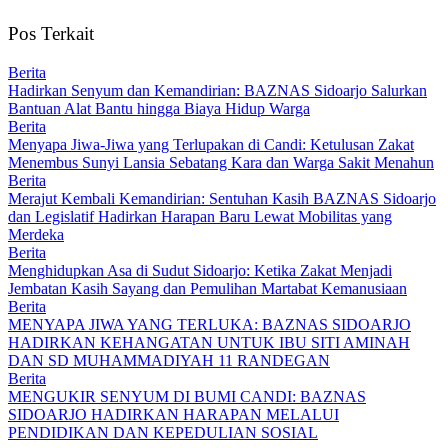
Pos Terkait
Berita
Hadirkan Senyum dan Kemandirian: BAZNAS Sidoarjo Salurkan
Bantuan Alat Bantu hingga Biaya Hidup Warga
Berita
Menyapa Jiwa-Jiwa yang Terlupakan di Candi: Ketulusan Zakat
Menembus Sunyi Lansia Sebatang Kara dan Warga Sakit Menahun
Berita
Merajut Kembali Kemandirian: Sentuhan Kasih BAZNAS Sidoarjo
dan Legislatif Hadirkan Harapan Baru Lewat Mobilitas yang
Merdeka
Berita
Menghidupkan Asa di Sudut Sidoarjo: Ketika Zakat Menjadi
Jembatan Kasih Sayang dan Pemulihan Martabat Kemanusiaan
Berita
MENYAPA JIWA YANG TERLUKA: BAZNAS SIDOARJO
HADIRKAN KEHANGATAN UNTUK IBU SITI AMINAH
DAN SD MUHAMMADIYAH 11 RANDEGAN
Berita
MENGUKIR SENYUM DI BUMI CANDI: BAZNAS
SIDOARJO HADIRKAN HARAPAN MELALUI
PENDIDIKAN DAN KEPEDULIAN SOSIAL