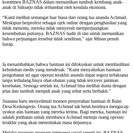
komitmen BAZNAS dalam memastikan tumbuh kembang anak-
anak di Sidoarjo tidak terhambat oleh kendala ekonomi.
“Kami melihat semangat luar biasa dari orang tua ananda Achmad.
Meskipun berprofesi sebagai ojek online dengan penghasilan yang
tidak menentu, mereka tidak menyerah memperjuangkan
kesembuhan putranya. BAZNAS hadir di sini untuk memastikan
bahwa perjuangan tersebut tidak sendirian,” ujar Minan penuh
harap.
Ia menambahkan bahwa bantuan ini difokuskan untuk memfasilitasi
kebutuhan medis yang mendesak. “Kami menyalurkan bantuan
pengobatan ini agar operasi terakhir ananda dapat segera terlaksana
tanpa terhalang biaya obat-obatan yang tidak tercover jaminan
kesehatan. Semoga setelah ini, Achmad bisa melihat dunia dengan
jelas dan tumbuh menjadi anak yang sehat serta berbakti.”
Suasana haru menyelimuti momen penyerahan bantuan di Balai
Desa Kedungrejo. Orang tua Achmad tak henti-hentinya mengucap
syukur atas bantuan yang mereka terima. Bagi mereka, bantuan ini
adalah jembatan untuk membawa Achmad menuju ruang operasi
terakhir yang akan menentukan masa depannya.
Melalui program-program intervensi sosial seperti ini, BAZNAS