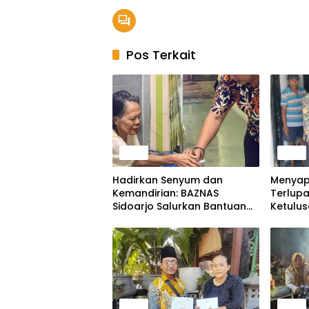
Pos Terkait
Berita
Berita
Hadirkan Senyum dan
Menyap
Kemandirian: BAZNAS
Terlupa
Sidoarjo Salurkan Bantuan
Ketulu
Alat Bantu hingga Biaya
Sunyi L
Hidup Warga
dan Wa
Berita
Berita