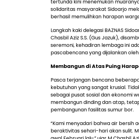
tertunda kini menemukan muaranya. 
solidaritas masyarakat Sidoarjo mel
berhasil memulihkan harapan warg
Langkah kaki delegasi BAZNAS Sidoar
Chasbil Aziz S.S. (Gus Jazuk), disa
seremoni, kehadiran lembaga ini ad
pascabencana yang dijalankan ole
Membangun di Atas Puing Hara
Pasca terjangan bencana beberapa wa
kebutuhan yang sangat krusial. Tidak
sebagai pusat sosial dan ekonomi w
membangun dinding dan atap, tetapi
pembangunan fasilitas sumur bor.
“Kami menyadari bahwa air bersih a
beraktivitas sehari-hari akan sulit. M
awal Februari lalu,” ujar M Chasbil A