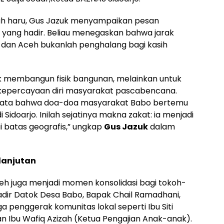
h haru, Gus Jazuk menyampaikan pesan
yang hadir. Beliau menegaskan bahwa jarak
 dan Aceh bukanlah penghalang bagi kasih
tuk membangun fisik bangunan, melainkan untuk
epercayaan diri masyarakat pascabencana.
 nyata bahwa doa-doa masyarakat Babo bertemu
idoarjo. Inilah sejatinya makna zakat: ia menjadi
 batas geografis,” ungkap
Gus Jazuk
dalam
rlanjutan
ceh juga menjadi momen konsolidasi bagi tokoh-
hadir Datok Desa Babo, Bapak Chail Ramadhani,
 penggerak komunitas lokal seperti Ibu Siti
an Ibu Wafiq Azizah (Ketua Pengajian Anak-anak).