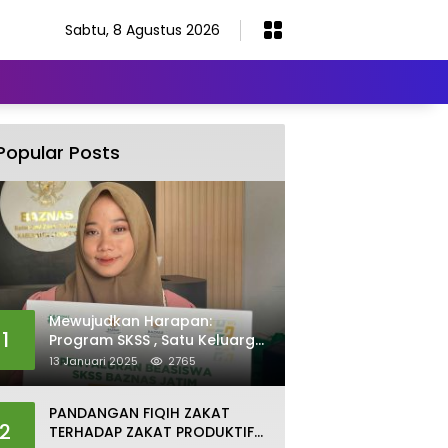
Sabtu, 8 Agustus 2026
Popular Posts
Mewujudkan Harapan:
1
Program SKSS , Satu Keluarga
Satu Sarjana Baznas
13 Januari 2025
2765
PANDANGAN FIQIH ZAKAT
2
TERHADAP ZAKAT PRODUKTIF