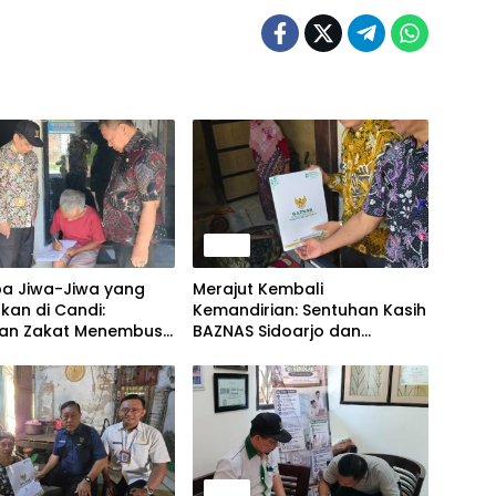
Berita
a Jiwa-Jiwa yang
Merajut Kembali
kan di Candi:
Kemandirian: Sentuhan Kasih
san Zakat Menembus
BAZNAS Sidoarjo dan
ansia Sebatang Kara
Legislatif Hadirkan Harapan
rga Sakit Menahun
Baru Lewat Mobilitas yang
Merdeka
Berita