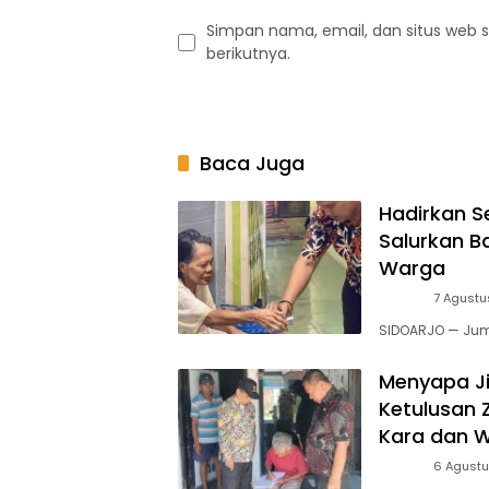
Simpan nama, email, dan situs web 
berikutnya.
Baca Juga
Hadirkan S
Salurkan B
Warga
Berita
7 Agustu
SIDOARJO — Ju
Menyapa Ji
Ketulusan 
Kara dan 
Berita
6 Agust