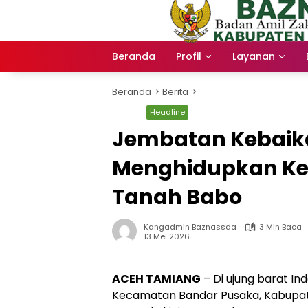
Langsung
ke
konten
Beranda
Profil
Layanan
Beranda
Berita
Berita
Headline
Jembatan Kebaika
Menghidupkan Kem
Tanah Babo
Kangadmin Baznassda
3 Min Baca
13 Mei 2026
ACEH TAMIANG
– Di ujung barat In
Kecamatan Bandar Pusaka, Kabupa