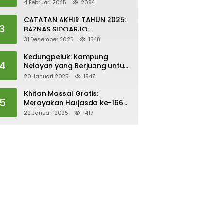
UNTUK PEKERJAAN LAYAK DAN
4 Februari 2025
2094
PERTUMBUHAN EKONOMI
SESUAI DENGAN SDGs
CATATAN AKHIR TAHUN 2025:
3
BAZNAS SIDOARJO
TUNTASKAN 238 RUMAH LAYAK
31 Desember 2025
1548
HUNI
Kedungpeluk: Kampung
4
Nelayan yang Berjuang untuk
Hidup Layak
20 Januari 2025
1547
Khitan Massal Gratis:
5
Merayakan Harjasda ke-166
dengan Kasih Sayang dan
22 Januari 2025
1417
Kepedulian