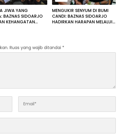
A JIWA YANG
MENGUKIR SENYUM DI BUMI
A: BAZNAS SIDOARJO
CANDI: BAZNAS SIDOARJO
AN KEHANGATAN
HADIRKAN HARAPAN MELALUI
BU SITI AMINAH DAN
PENDIDIKAN DAN KEPEDULIAN
AMMADIYAH 11
SOSIAL
GAN
kan.
Ruas yang wajib ditandai
*