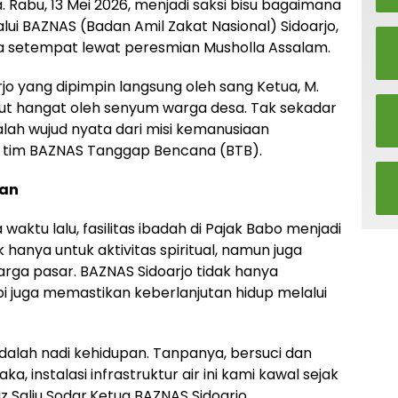
Rabu, 13 Mei 2026, menjadi saksi bisu bagaimana
alui BAZNAS (Badan Amil Zakat Nasional) Sidoarjo,
a setempat lewat peresmian Musholla Assalam.
jo yang dipimpin langsung oleh sang Ketua, M.
mbut hangat oleh senyum warga desa. Tak sekadar
alah wujud nyata dari misi kemanusiaan
h tim BAZNAS Tanggap Bencana (BTB).
pan
ktu lalu, fasilitas ibadah di Pajak Babo menjadi
 hanya untuk aktivitas spiritual, namun juga
arga pasar. BAZNAS Sidoarjo tidak hanya
 juga memastikan keberlanjutan hidup melalui
dalah nadi kehidupan. Tanpanya, bersuci dan
aka, instalasi infrastruktur air ini kami kawal sejak
ziz Salju Sodar,Ketua BAZNAS Sidoarjo.