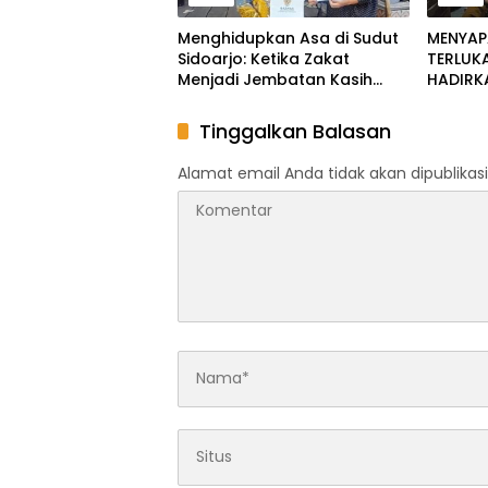
Menghidupkan Asa di Sudut
MENYAP
Sidoarjo: Ketika Zakat
TERLUK
Menjadi Jembatan Kasih
HADIRK
Sayang dan Pemulihan
UNTUK I
Martabat Kemanusiaan
SD MUH
Tinggalkan Balasan
RANDE
Alamat email Anda tidak akan dipublikasi