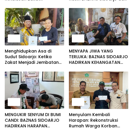
Menembus Sunyi Lansia
Legislatif Hadirkan
Sebatang Kara dan Warga
Harapan Baru Lewat
Sakit Menahun
Mobilitas yang Merdeka
Berita
Berita
Menghidupkan Asa di
MENYAPA JIWA YANG
Sudut Sidoarjo: Ketika
TERLUKA: BAZNAS SIDOARJO
Zakat Menjadi Jembatan
HADIRKAN KEHANGATAN
Kasih Sayang dan
UNTUK IBU SITI AMINAH DAN
Pemulihan Martabat
SD MUHAMMADIYAH 11
Kemanusiaan
RANDEGAN
Berita
Berita
MENGUKIR SENYUM DI BUMI
Menyulam Kembali
CANDI: BAZNAS SIDOARJO
Harapan: Rekonstruksi
HADIRKAN HARAPAN
Rumah Warga Korban
MELALUI PENDIDIKAN DAN
Kebakaran Wujud Nyata