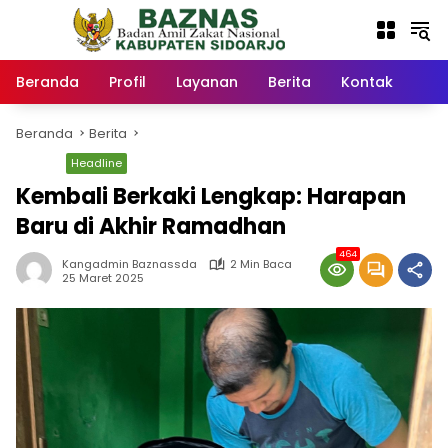
Langsung
ke
konten
Beranda
Profil
Layanan
Berita
Kontak
Beranda
Berita
Berita
Headline
Kembali Berkaki Lengkap: Harapan
Baru di Akhir Ramadhan
464
Kangadmin Baznassda
2 Min Baca
25 Maret 2025