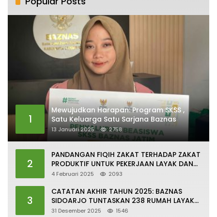
Popular Posts
Mewujudkan Harapan: Program SKSS ,
1
Satu Keluarga Satu Sarjana Baznas
13 Januari 2025
2758
PANDANGAN FIQIH ZAKAT TERHADAP ZAKAT
2
PRODUKTIF UNTUK PEKERJAAN LAYAK DAN
PERTUMBUHAN EKONOMI SESUAI DENGAN
4 Februari 2025
2093
SDGs
CATATAN AKHIR TAHUN 2025: BAZNAS
3
SIDOARJO TUNTASKAN 238 RUMAH LAYAK
HUNI
31 Desember 2025
1546