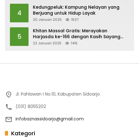
Kedungpeluk: Kampung Nelayan yang
4
Berjuang untuk Hidup Layak
20 Januari 2025
1537
Khitan Massal Gratis: Merayakan
5
Harjasda ke-166 dengan Kasih Sayang
dan Kepedulian
22 Januari 2025
1415
Jl. Pahlawan I No.10, Kabupaten Sidoarjo
(031) 8055202
infobaznassidoarjo@gmail.com
Kategori