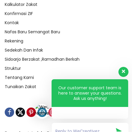
Kalkulator Zakat
Konfirmasi ZIF
Kontak
Nafas Baru Semangat Baru
Rekening
Sedekah Dan Infak
Sidoarjo Berzakat ,Ramadhan Berkah
Struktur
Tentang Kami
Tunaikan Zakat
Our customer support team is
here to answer your questions.
Ask us anything!