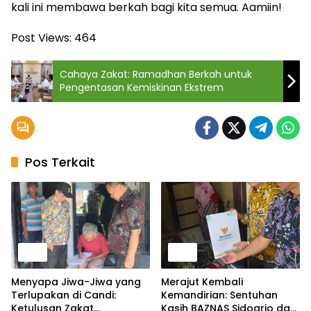
kali ini membawa berkah bagi kita semua. Aamiin!
Post Views:
464
Cahaya Zakat: Ramadhan Berkah untuk
Pengentasan Kemiskinan Ekstrem
Pos Terkait
Berita
Berita
Menyapa Jiwa-Jiwa yang
Merajut Kembali
Terlupakan di Candi:
Kemandirian: Sentuhan
Ketulusan Zakat
Kasih BAZNAS Sidoarjo dan