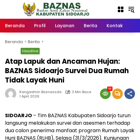
Langsung
ke
konten
Beranda
Profil
Layanan
Berita
Kontak
Beranda
Berita
Berita
Headline
Atap Lapuk dan Ancaman Hujan:
BAZNAS Sidoarjo Survei Dua Rumah
Tidak Layak Huni
181
Kangadmin Baznassda
3 Min Baca
1 April 2026
SIDOARJO
– Tim BAZNAS Kabupaten Sidoarjo turun
langsung melakukan survei dan asesmen terhadap
dua calon penerima manfaat program Rumah Layak
Huni BAZNAS (RLHB), Selasa (31/3/2026). Kunjungan