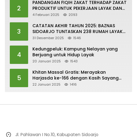
PANDANGAN FIQIH ZAKAT TERHADAP ZAKAT
2
PRODUKTIF UNTUK PEKERJAAN LAYAK DAN
PERTUMBUHAN EKONOMI SESUAI DENGAN
4 Februari 2025
2093
SDGs
CATATAN AKHIR TAHUN 2025: BAZNAS
3
SIDOARJO TUNTASKAN 238 RUMAH LAYAK
HUNI
31 Desember 2025
1546
Kedungpeluk: Kampung Nelayan yang
4
Berjuang untuk Hidup Layak
20 Januari 2025
1543
Khitan Massal Gratis: Merayakan
5
Harjasda ke-166 dengan Kasih Sayang
dan Kepedulian
22 Januari 2025
1416
Jl. Pahlawan I No.10, Kabupaten Sidoarjo