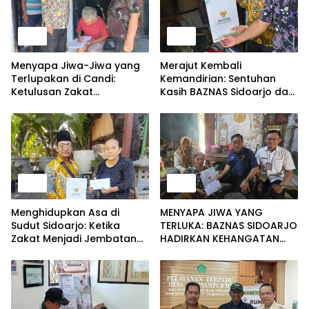
Berita
Berita
Menyapa Jiwa-Jiwa yang
Merajut Kembali
Terlupakan di Candi:
Kemandirian: Sentuhan
Ketulusan Zakat
Kasih BAZNAS Sidoarjo dan
Menembus Sunyi Lansia
Legislatif Hadirkan
Sebatang Kara dan Warga
Harapan Baru Lewat
Sakit Menahun
Mobilitas yang Merdeka
Berita
Berita
Menghidupkan Asa di
MENYAPA JIWA YANG
Sudut Sidoarjo: Ketika
TERLUKA: BAZNAS SIDOARJO
Zakat Menjadi Jembatan
HADIRKAN KEHANGATAN
Kasih Sayang dan
UNTUK IBU SITI AMINAH DAN
Pemulihan Martabat
SD MUHAMMADIYAH 11
Kemanusiaan
RANDEGAN