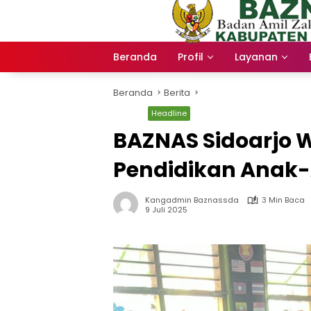
Langsung
ke
konten
Beranda
Profil
Layanan
Beranda
Berita
Berita
Headline
BAZNAS Sidoarjo 
Pendidikan Anak
Kangadmin Baznassda
3 Min Baca
9 Juli 2025