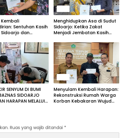
Berita
 Kembali
Menghidupkan Asa di Sudut
rian: Sentuhan Kasih
Sidoarjo: Ketika Zakat
 Sidoarjo dan
Menjadi Jembatan Kasih
tif Hadirkan Harapan
Sayang dan Pemulihan
wat Mobilitas yang
Martabat Kemanusiaan
a
Berita
IR SENYUM DI BUMI
Menyulam Kembali Harapan:
 BAZNAS SIDOARJO
Rekonstruksi Rumah Warga
AN HARAPAN MELALUI
Korban Kebakaran Wujud
IKAN DAN KEPEDULIAN
Nyata Kepedulian Zakat
kan.
Ruas yang wajib ditandai
*