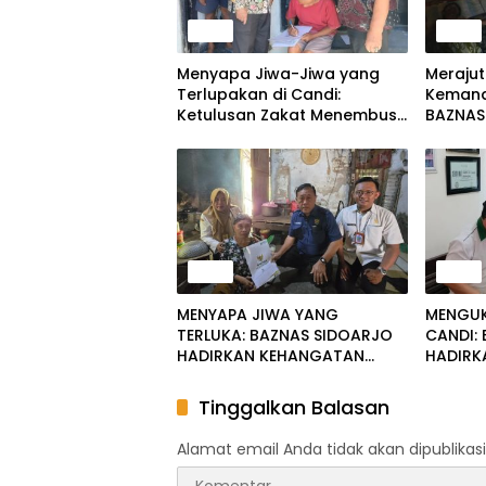
Berita
Berita
Menyapa Jiwa-Jiwa yang
Merajut
Terlupakan di Candi:
Kemandi
Ketulusan Zakat Menembus
BAZNAS
Sunyi Lansia Sebatang Kara
Legisla
dan Warga Sakit Menahun
Baru Le
Merdek
Berita
Berita
MENYAPA JIWA YANG
MENGUK
TERLUKA: BAZNAS SIDOARJO
CANDI:
HADIRKAN KEHANGATAN
HADIRK
UNTUK IBU SITI AMINAH DAN
PENDID
SD MUHAMMADIYAH 11
SOSIAL
Tinggalkan Balasan
RANDEGAN
Alamat email Anda tidak akan dipublikasi