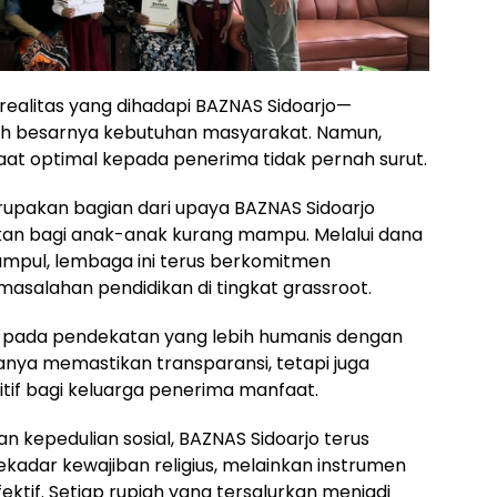
alitas yang dihadapi BAZNAS Sidoarjo—
ah besarnya kebutuhan masyarakat. Namun,
t optimal kepada penerima tidak pernah surut.
rupakan bagian dari upaya BAZNAS Sidoarjo
kan bagi anak-anak kurang mampu. Melalui dana
kumpul, lembaga ini terus berkomitmen
masalahan pendidikan di tingkat grassroot.
tak pada pendekatan yang lebih humanis dengan
 hanya memastikan transparansi, tetapi juga
tif bagi keluarga penerima manfaat.
kepedulian sosial, BAZNAS Sidoarjo terus
adar kewajiban religius, melainkan instrumen
if. Setiap rupiah yang tersalurkan menjadi