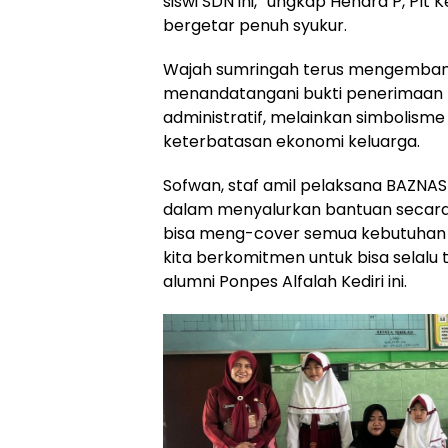
siswi SDN ini,” ungkap Hendra P, Pl
bergetar penuh syukur.
Wajah sumringah terus mengembang 
menandatangani bukti penerimaan b
administratif, melainkan simbolism
keterbatasan ekonomi keluarga.
Sofwan, staf amil pelaksana BAZNA
dalam menyalurkan bantuan secara 
bisa meng-cover semua kebutuhan si
kita berkomitmen untuk bisa selalu
alumni Ponpes Alfalah Kediri ini.