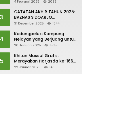
UNTUK PEKERJAAN LAYAK DAN
4 Februari 2025
2093
PERTUMBUHAN EKONOMI
SESUAI DENGAN SDGs
CATATAN AKHIR TAHUN 2025:
3
BAZNAS SIDOARJO
TUNTASKAN 238 RUMAH LAYAK
31 Desember 2025
1544
HUNI
Kedungpeluk: Kampung
4
Nelayan yang Berjuang untuk
Hidup Layak
20 Januari 2025
1535
Khitan Massal Gratis:
5
Merayakan Harjasda ke-166
dengan Kasih Sayang dan
22 Januari 2025
1415
Kepedulian