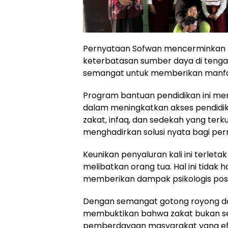
Pernyataan Sofwan mencerminkan re
keterbatasan sumber daya di teng
semangat untuk memberikan manfaa
Program bantuan pendidikan ini me
dalam meningkatkan akses pendidi
zakat, infaq, dan sedekah yang ter
menghadirkan solusi nyata bagi per
Keunikan penyaluran kali ini terle
melibatkan orang tua. Hal ini tidak
memberikan dampak psikologis posi
Dengan semangat gotong royong dan 
membuktikan bahwa zakat bukan sek
pemberdayaan masyarakat yang efekt