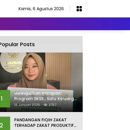
Kamis, 6 Agustus 2026
Popular Posts
Mewujudkan Harapan:
1
Program SKSS , Satu Keluarga
Satu Sarjana Baznas
13 Januari 2025
2757
PANDANGAN FIQIH ZAKAT
2
TERHADAP ZAKAT PRODUKTIF