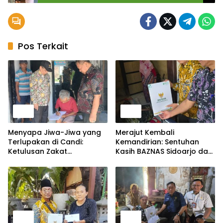
Jantung Sidoarjo
Pos Terkait
Berita
Berita
Menyapa Jiwa-Jiwa yang
Merajut Kembali
Terlupakan di Candi:
Kemandirian: Sentuhan
Ketulusan Zakat
Kasih BAZNAS Sidoarjo dan
Menembus Sunyi Lansia
Legislatif Hadirkan
Sebatang Kara dan Warga
Harapan Baru Lewat
Sakit Menahun
Mobilitas yang Merdeka
Berita
Berita