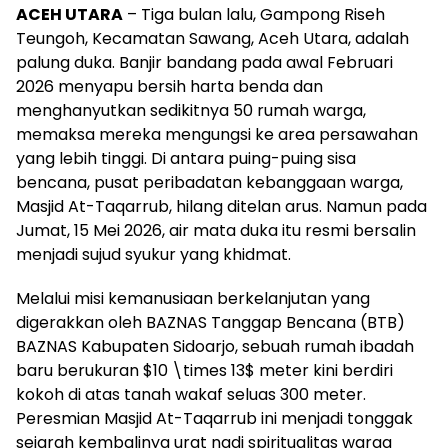
ACEH UTARA
– Tiga bulan lalu, Gampong Riseh
Teungoh, Kecamatan Sawang, Aceh Utara, adalah
palung duka. Banjir bandang pada awal Februari
2026 menyapu bersih harta benda dan
menghanyutkan sedikitnya 50 rumah warga,
memaksa mereka mengungsi ke area persawahan
yang lebih tinggi. Di antara puing-puing sisa
bencana, pusat peribadatan kebanggaan warga,
Masjid At-Taqarrub, hilang ditelan arus. Namun pada
Jumat, 15 Mei 2026, air mata duka itu resmi bersalin
menjadi sujud syukur yang khidmat.
Melalui misi kemanusiaan berkelanjutan yang
digerakkan oleh BAZNAS Tanggap Bencana (BTB)
BAZNAS Kabupaten Sidoarjo, sebuah rumah ibadah
baru berukuran $10 \times 13$ meter kini berdiri
kokoh di atas tanah wakaf seluas 300 meter.
Peresmian Masjid At-Taqarrub ini menjadi tonggak
sejarah kembalinya urat nadi spiritualitas warga