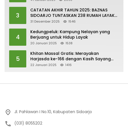
SDGs
CATATAN AKHIR TAHUN 2025: BAZNAS
3
SIDOARJO TUNTASKAN 238 RUMAH LAYAK
HUNI
31 Desember 2025
1546
Kedungpeluk: Kampung Nelayan yang
4
Berjuang untuk Hidup Layak
20 Januari 2025
1538
Khitan Massal Gratis: Merayakan
5
Harjasda ke-166 dengan Kasih Sayang
dan Kepedulian
22 Januari 2025
1416
Jl. Pahlawan I No.10, Kabupaten Sidoarjo
(031) 8055202