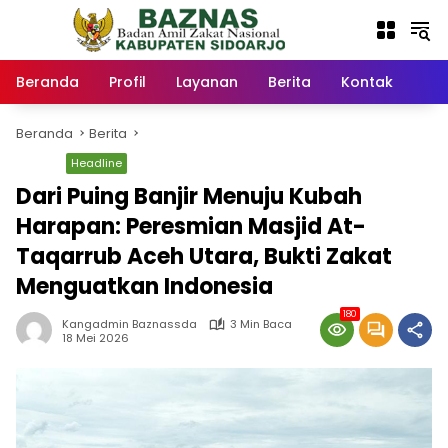
Langsung
ke
konten
Beranda
Profil
Layanan
Berita
Kontak
Beranda
Berita
Berita
Headline
Dari Puing Banjir Menuju Kubah
Harapan: Peresmian Masjid At-
Taqarrub Aceh Utara, Bukti Zakat
Menguatkan Indonesia
180
Kangadmin Baznassda
3 Min Baca
18 Mei 2026