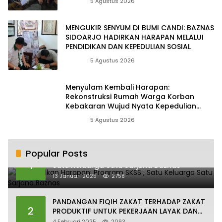
Berita
5 Agustus 2026
MENGUKIR SENYUM DI BUMI CANDI: BAZNAS
SIDOARJO HADIRKAN HARAPAN MELALUI
PENDIDIKAN DAN KEPEDULIAN SOSIAL
Berita
5 Agustus 2026
Menyulam Kembali Harapan:
Rekonstruksi Rumah Warga Korban
Kebakaran Wujud Nyata Kepedulian
Zakat
Berita
5 Agustus 2026
Popular Posts
Mewujudkan Harapan: Program SKSS ,
1
Satu Keluarga Satu Sarjana Baznas
13 Januari 2025
2758
PANDANGAN FIQIH ZAKAT TERHADAP ZAKAT
2
PRODUKTIF UNTUK PEKERJAAN LAYAK DAN
PERTUMBUHAN EKONOMI SESUAI DENGAN
4 Februari 2025
2093