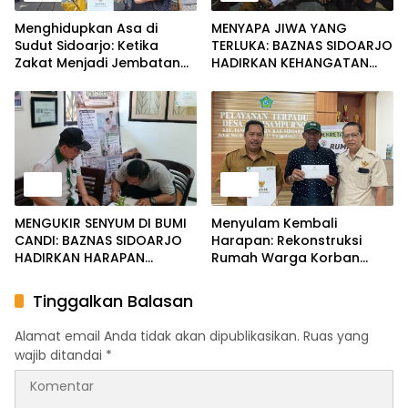
Menghidupkan Asa di
MENYAPA JIWA YANG
Sudut Sidoarjo: Ketika
TERLUKA: BAZNAS SIDOARJO
Zakat Menjadi Jembatan
HADIRKAN KEHANGATAN
Kasih Sayang dan
UNTUK IBU SITI AMINAH DAN
Pemulihan Martabat
SD MUHAMMADIYAH 11
Kemanusiaan
RANDEGAN
Berita
Berita
MENGUKIR SENYUM DI BUMI
Menyulam Kembali
CANDI: BAZNAS SIDOARJO
Harapan: Rekonstruksi
HADIRKAN HARAPAN
Rumah Warga Korban
MELALUI PENDIDIKAN DAN
Kebakaran Wujud Nyata
KEPEDULIAN SOSIAL
Kepedulian Zakat
Tinggalkan Balasan
Alamat email Anda tidak akan dipublikasikan.
Ruas yang
wajib ditandai
*