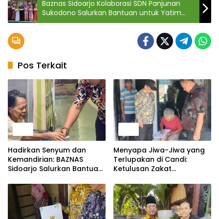
Baznas Sidoarjo Kolaborasi SDN Panjunan
Sukodono Salurkan Bantuan untuk Yatim
Dhuafa dalam Peringatan Isra’ Mi’raj
Pos Terkait
Berita
Berita
Hadirkan Senyum dan
Menyapa Jiwa-Jiwa yang
Kemandirian: BAZNAS
Terlupakan di Candi:
Sidoarjo Salurkan Bantuan
Ketulusan Zakat
Alat Bantu hingga Biaya
Menembus Sunyi Lansia
Hidup Warga
Sebatang Kara dan Warga
Sakit Menahun