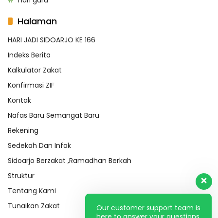
hari guru
Halaman
HARI JADI SIDOARJO KE 166
Indeks Berita
Kalkulator Zakat
Konfirmasi ZIF
Kontak
Nafas Baru Semangat Baru
Rekening
Sedekah Dan Infak
Sidoarjo Berzakat ,Ramadhan Berkah
Struktur
Tentang Kami
Tunaikan Zakat
Our customer support team is
here to answer your questions.