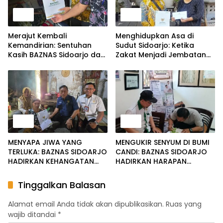
Berita
Berita
Merajut Kembali
Menghidupkan Asa di
Kemandirian: Sentuhan
Sudut Sidoarjo: Ketika
Kasih BAZNAS Sidoarjo dan
Zakat Menjadi Jembatan
Legislatif Hadirkan
Kasih Sayang dan
Harapan Baru Lewat
Pemulihan Martabat
Mobilitas yang Merdeka
Kemanusiaan
Berita
Berita
MENYAPA JIWA YANG
MENGUKIR SENYUM DI BUMI
TERLUKA: BAZNAS SIDOARJO
CANDI: BAZNAS SIDOARJO
HADIRKAN KEHANGATAN
HADIRKAN HARAPAN
UNTUK IBU SITI AMINAH DAN
MELALUI PENDIDIKAN DAN
SD MUHAMMADIYAH 11
KEPEDULIAN SOSIAL
Tinggalkan Balasan
RANDEGAN
Alamat email Anda tidak akan dipublikasikan.
Ruas yang
wajib ditandai
*