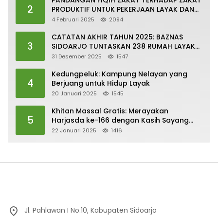
PANDANGAN FIQIH ZAKAT TERHADAP ZAKAT
2
PRODUKTIF UNTUK PEKERJAAN LAYAK DAN
PERTUMBUHAN EKONOMI SESUAI DENGAN
4 Februari 2025
2094
SDGs
CATATAN AKHIR TAHUN 2025: BAZNAS
3
SIDOARJO TUNTASKAN 238 RUMAH LAYAK
HUNI
31 Desember 2025
1547
Kedungpeluk: Kampung Nelayan yang
4
Berjuang untuk Hidup Layak
20 Januari 2025
1545
Khitan Massal Gratis: Merayakan
5
Harjasda ke-166 dengan Kasih Sayang
dan Kepedulian
22 Januari 2025
1416
Jl. Pahlawan I No.10, Kabupaten Sidoarjo