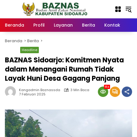
Langsung
ke
konten
Beranda
Profil
Layanan
Berita
Kontak
Beranda
Berita
Berita
Headline
BAZNAS Sidoarjo: Komitmen Nyata
dalam Menangani Rumah Tidak
Layak Huni Desa Gagang Panjang
814
Kangadmin Baznassda
3 Min Baca
7 Februari 2025