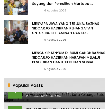
Sayang dan Pemulihan Martabat
Kemanusiaan
Berita
6 Agustus 2026
MENYAPA JIWA YANG TERLUKA: BAZNAS
SIDOARJO HADIRKAN KEHANGATAN
UNTUK IBU SITI AMINAH DAN SD
MUHAMMADIYAH 11 RANDEGAN
Berita
5 Agustus 2026
MENGUKIR SENYUM DI BUMI CANDI: BAZNAS
SIDOARJO HADIRKAN HARAPAN MELALUI
PENDIDIKAN DAN KEPEDULIAN SOSIAL
Berita
5 Agustus 2026
Popular Posts
Mewujudkan Harapan: Program SKSS ,
1
Satu Keluarga Satu Sarjana Baznas
13 Januari 2025
2764